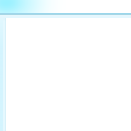

