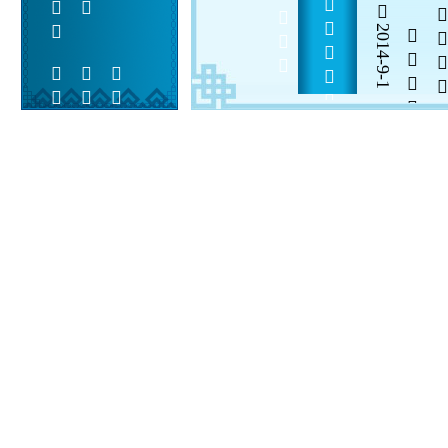
        
2014-9-1


 
 
 
  