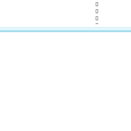
           