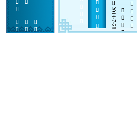
               
2014-7-28


 
 
 
  