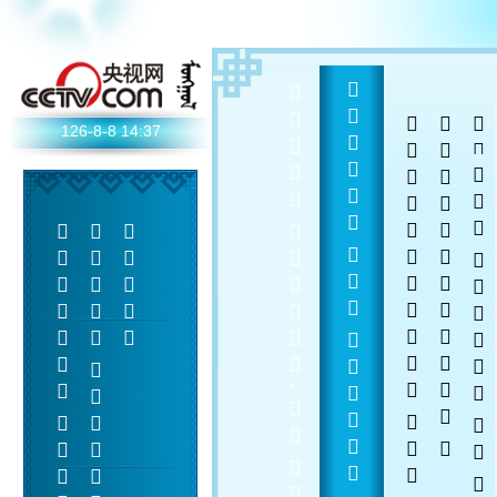
  -  
  
 
 
126-8-8
14:37
    
 
 
