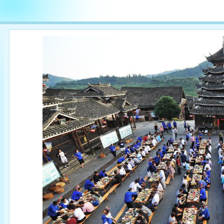

