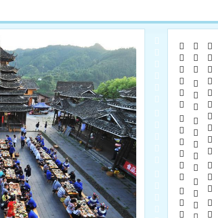
  