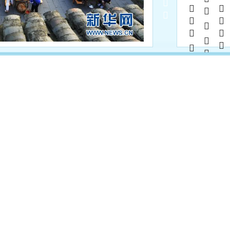
       
          
      