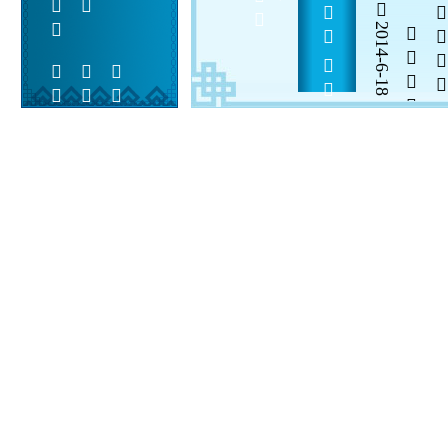
        55     
2014-6-18


 
 
 