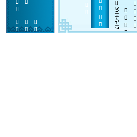
         
2014-6-17


 
 
 