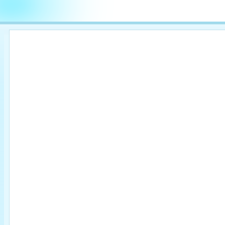

