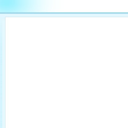

