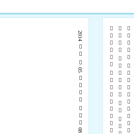
  