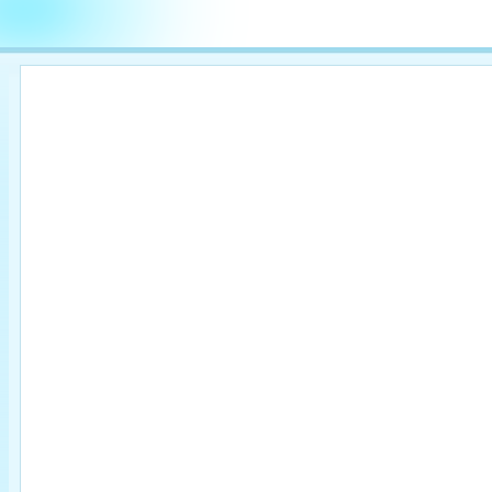

