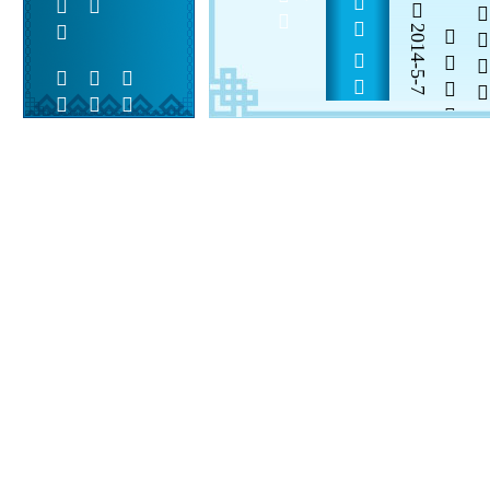
       
2014-5-7


 
 
 