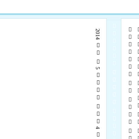
  
    