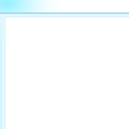

