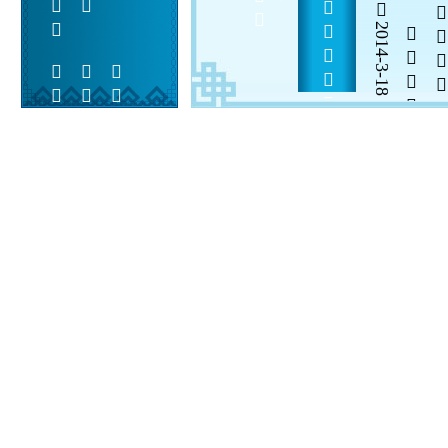
2014-3-18


 
 
 
  