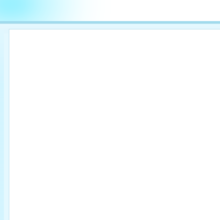

