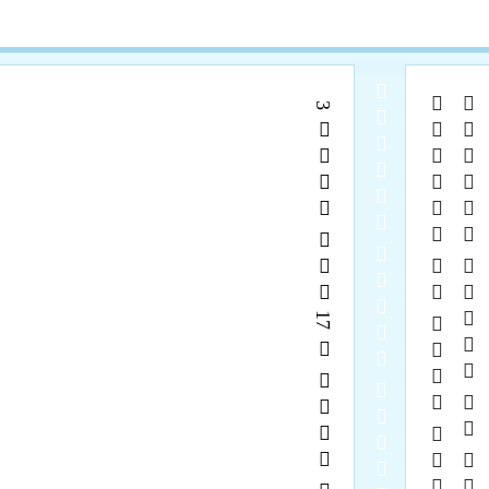
  