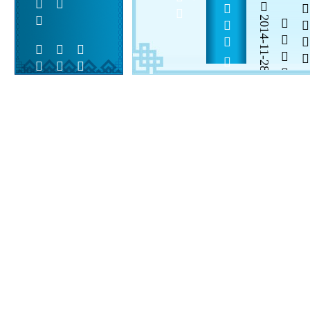
        
2014-11-28


 
 
 