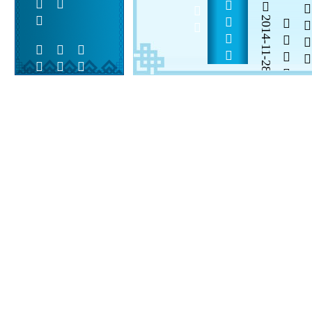
2014-11-28


 
 
 
  