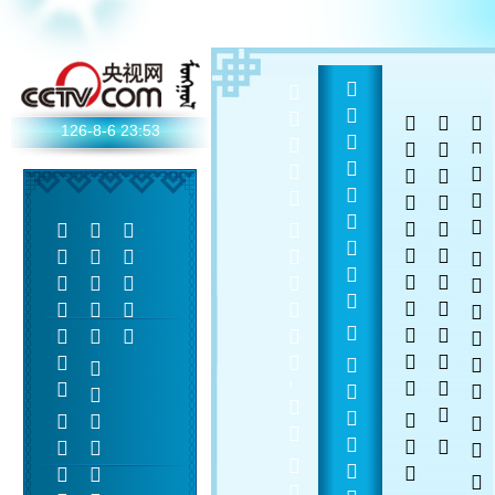
  -  
  
 
 
126-8-6
23:53
    
 
 
