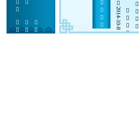
            
2014-10-8


 
 
 
  