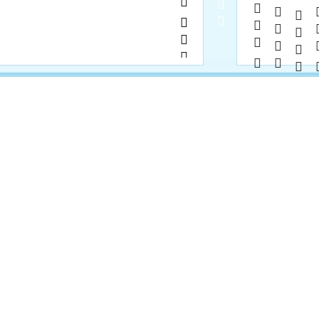
           
     