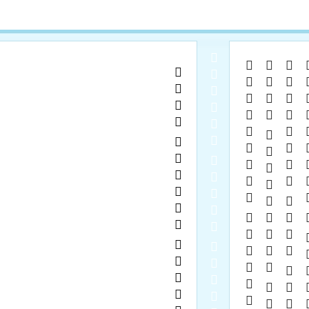
  
   