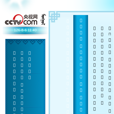
  - 
  
 
 
126-8-6
11:40
    
 
 
