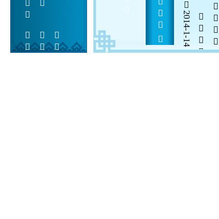
            
2014-1-14


 
 
 
  