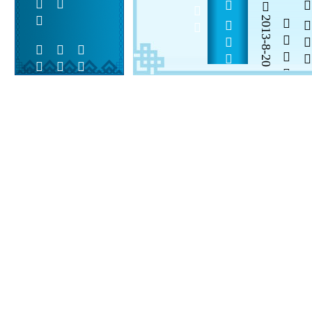
      23   
     
2013-8-20


 
 
 
  