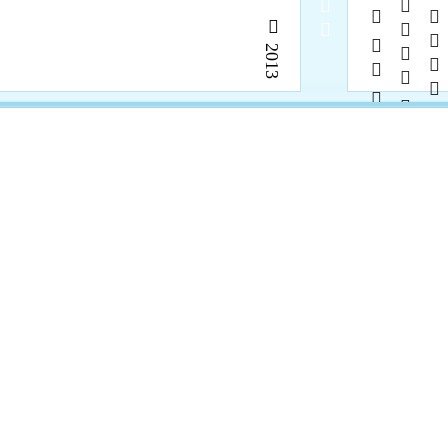
6   29    2013        
        
   134            15% 