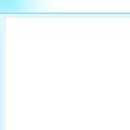

