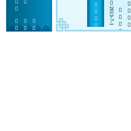
  2013        
2013-7-1


 
 
 
  