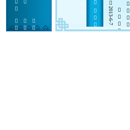
             
2013-6-7


 
 
 
  