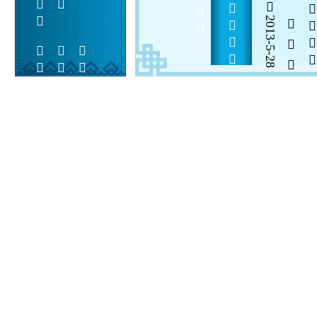
 5  28             
2013-5-28
  

 
 
 
  