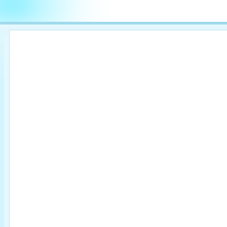

