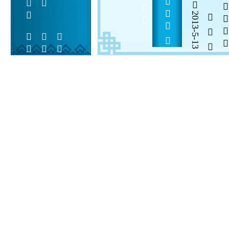
         65   
2013-5-13
  

 
 
 
  