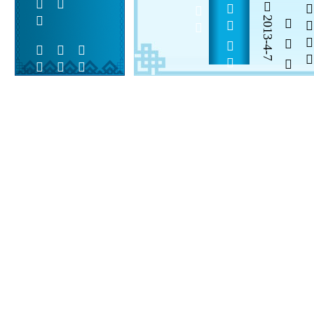
      3       
2013-4-7
  

 
 
 
  