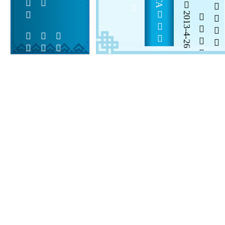
    WTA      
2013-4-26


 
 
 
  