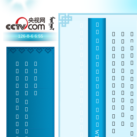
  - 
  
 
 
126-8-6
6:55
    
 
 
