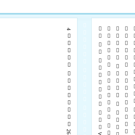
  