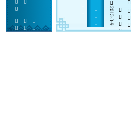
30            
    
2013-3-9


 
 
 
  