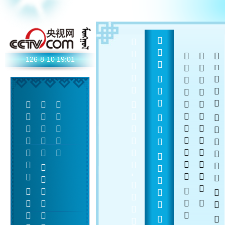
  - 
  
 
 
126-8-10
19:01
    
 
 
