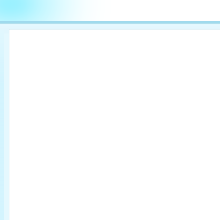

