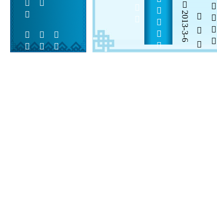
 3  8             
2013-3-6
  

 
 
 
  