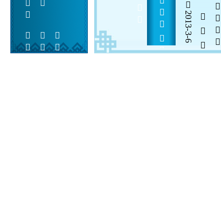
2013             
2013-3-6
  

 
 
 
  