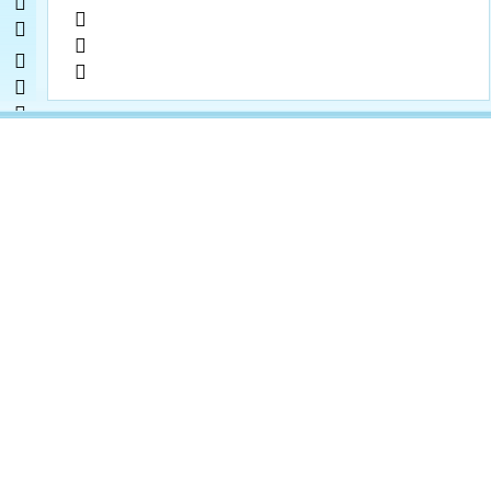
           
      