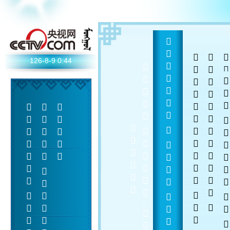
  
 
 
126-8-9
0:44











-








    
 
 


