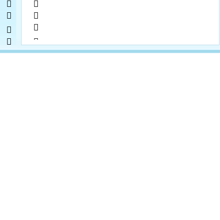
       
         