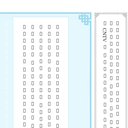
 CNTV      
  