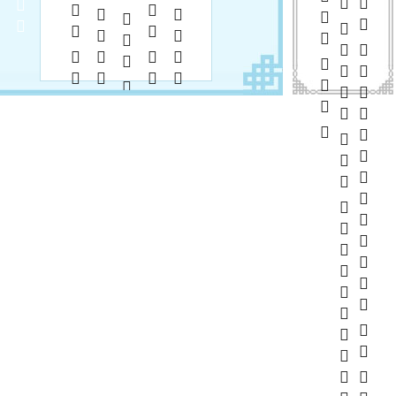
      
       
        
          
        