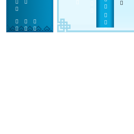

 
 
2013-3-16

 