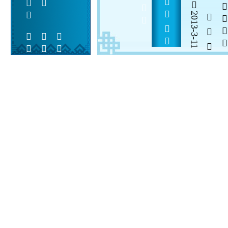
A-Lin              
2013-3-11
  

 
 
 
  