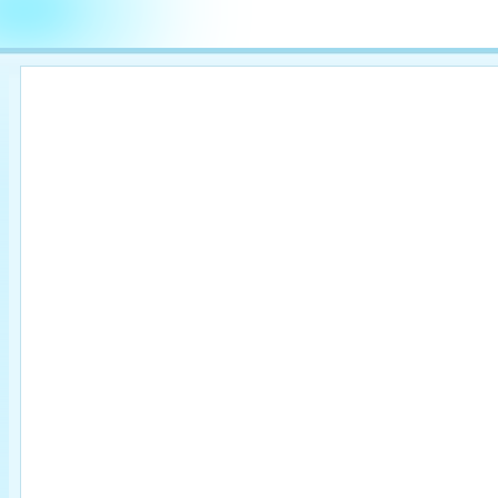

