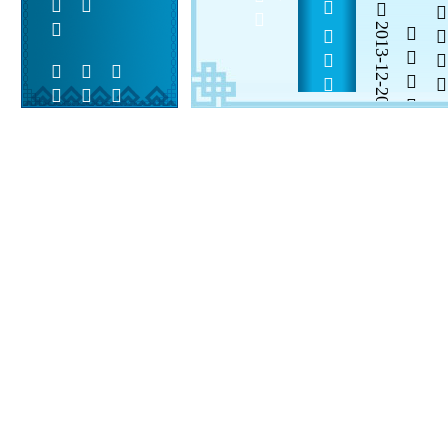
             
2013-12-20


 
 
 
  