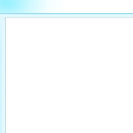

