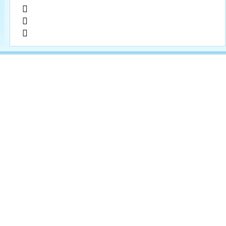
         