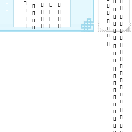
      
       
     70%   
         