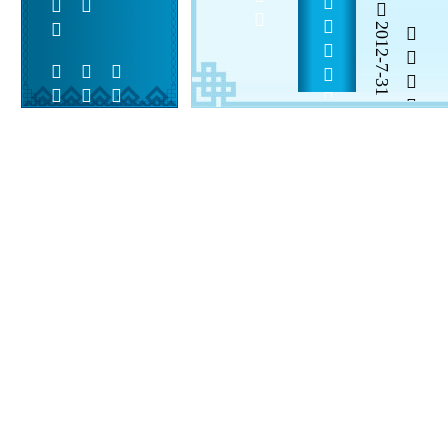
2012-7-31


 
 
 
  