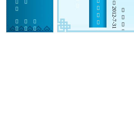
2012-7-31


 
 
 
  