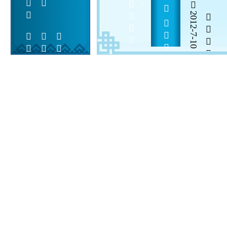
2012-7-10


 
 
 
  