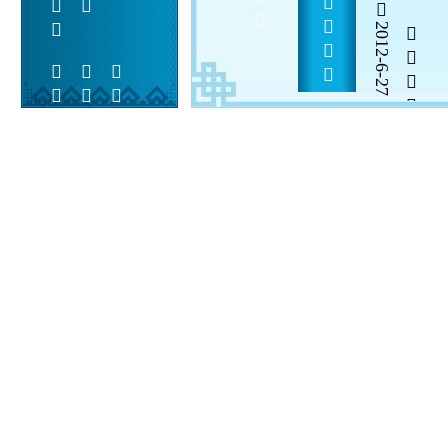
2012-6-27


 
 
 
  