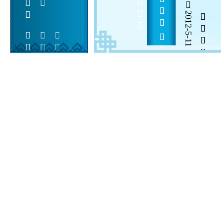
2012-5-11


 
 
 
  