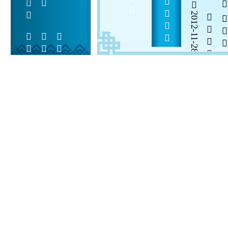
     
2012-11-28


 
 
 
  