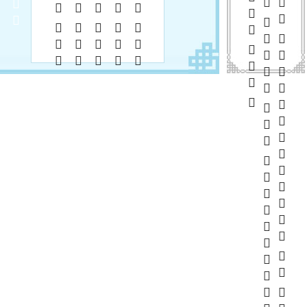
      
       