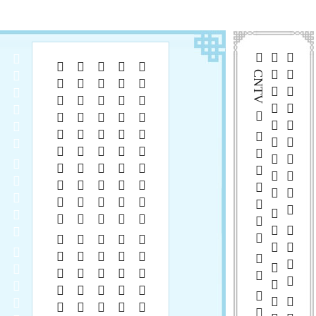
 CNTV      
  
   
   
   
   
   