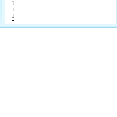
        
