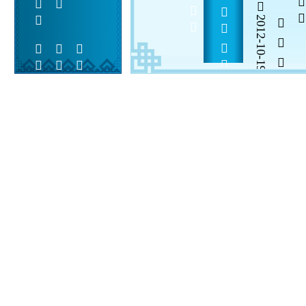
                
2012-10-19
  

 
 
 
  