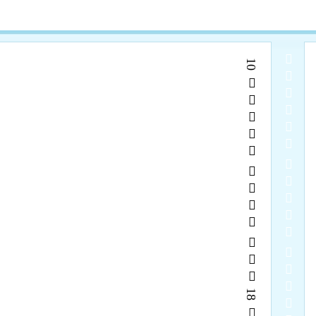
  