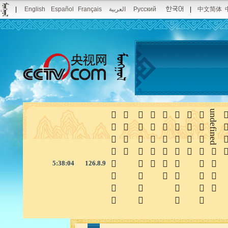
|
English
Español
Français
العربية
Русский
|
中文简体








undefined

5:38:05
126.8.9