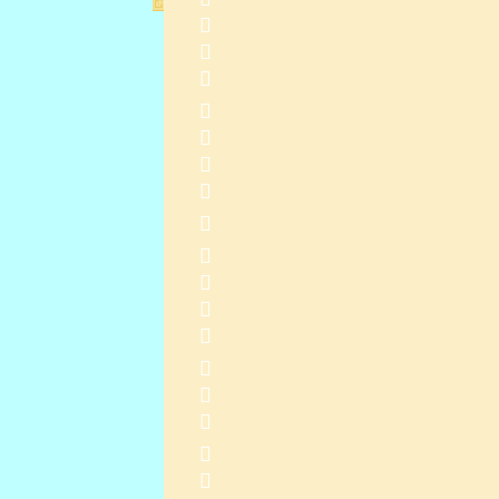
             
    
2015-4-7 14:22:10