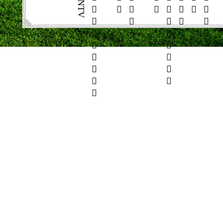




























