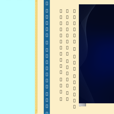
  
  
 