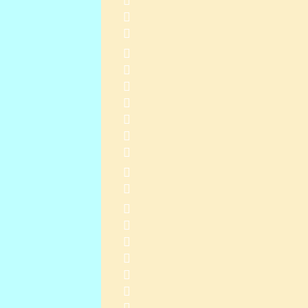
     