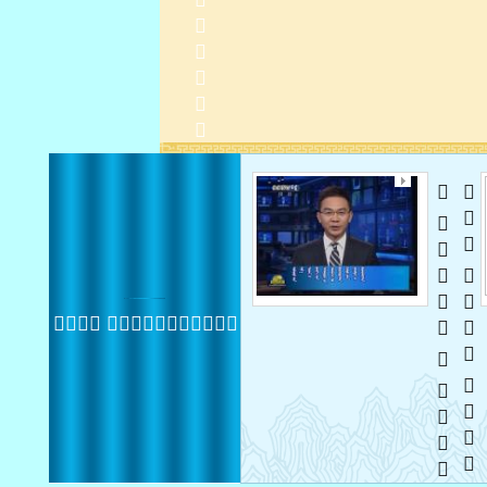
   
    
 