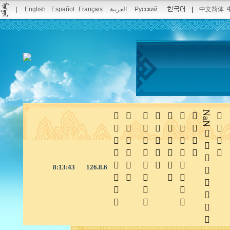
|
English
Español
Français
العربية
Русский
|
中文简体







NaN

8:13:44
126.8.6