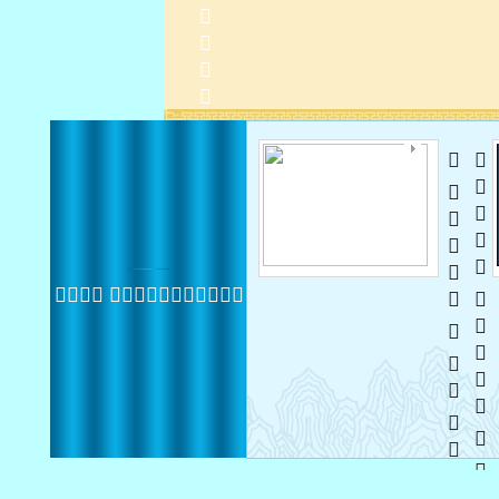

    
    
 