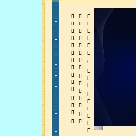
  
  
 