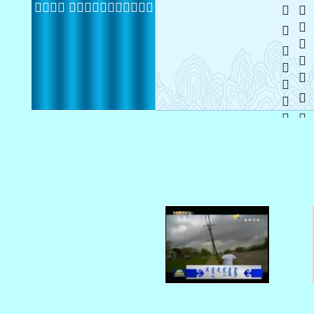
   
   
 