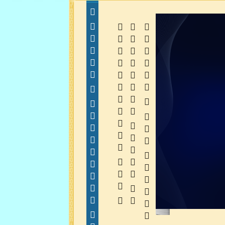
  
  
 