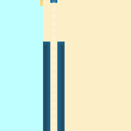
             
    
2015-4-15 13:34:40