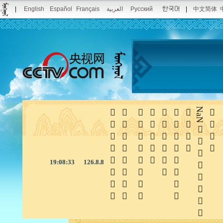
|
English
Español
Français
العربية
Русский
|
中文简体







NaN

19:08:33
126.8.8