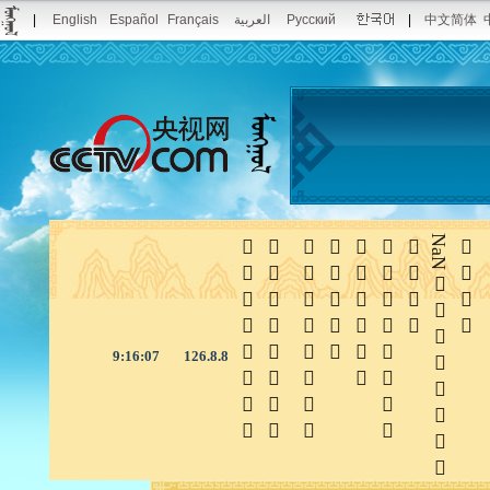
|
English
Español
Français
العربية
Русский
|
中文简体







NaN

9:16:08
126.8.8