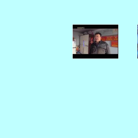
   
   