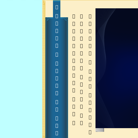
      20150330
  
  
 