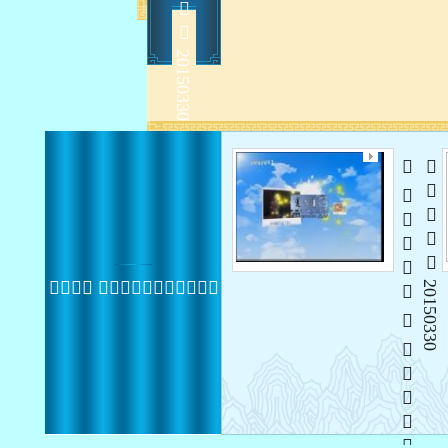
    
2015-3-31 13:24:01
    
 20150330
 