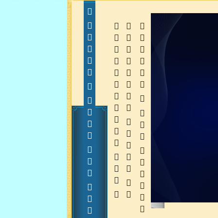
  
  
 