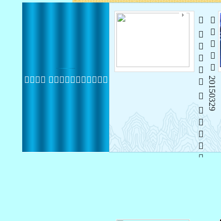
   
 20150329
 