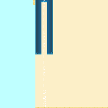
        20150327
    
2015-3-30 16:12:17