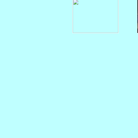
    
  