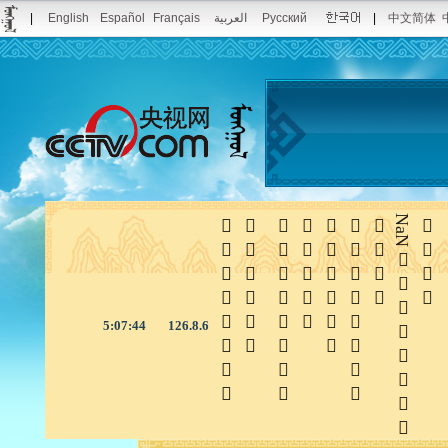
|
English
Español
Français
العربية
Русский
|
中文简体







NaN

5:07:45
126.8.6