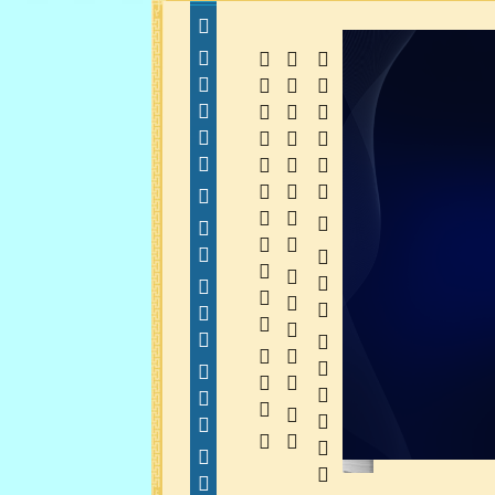
  
  
 