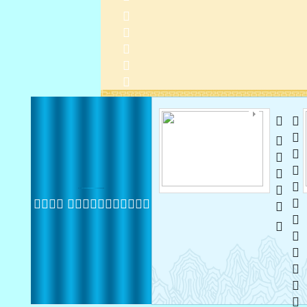
  
 
 