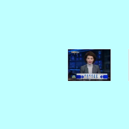
   
   