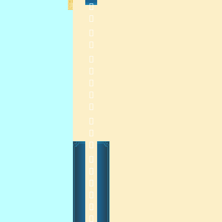
              2015  
    
2015-3-20 13:54:47