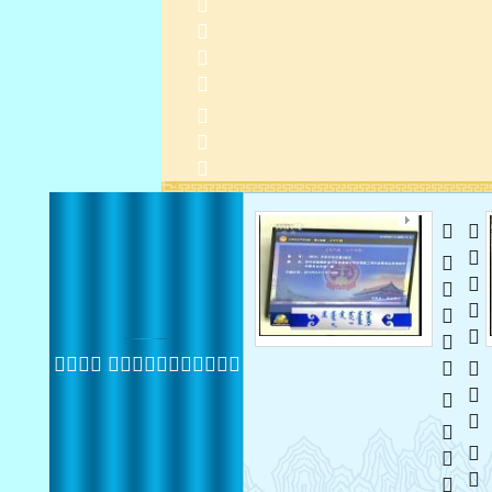
   
   
 