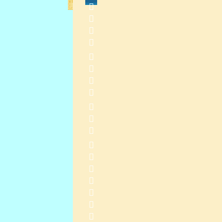
                 
    
2015-3-2 14:45:16