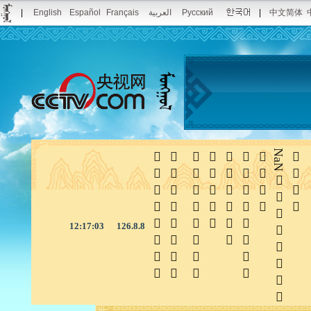
|
English
Español
Français
العربية
Русский
|
中文简体







NaN

12:17:04
126.8.8