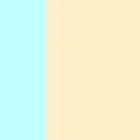
         