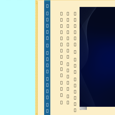
  
  
 