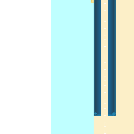
         
 
2015-3-16 13:31:21