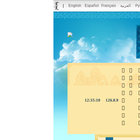
|
English
Español
Français
العربية
Ру



12:35:10
126.8.9