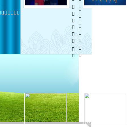
  
 
