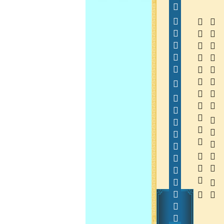
  
  
