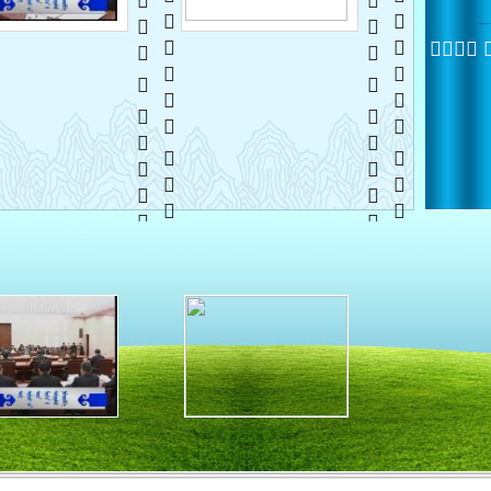
   
 
   
 
 
   
 
   
 