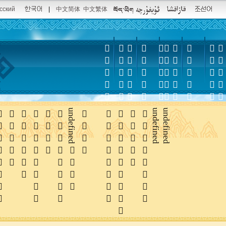
сский
|
中文简体
中文繁体
















undefined





undefined
undefined