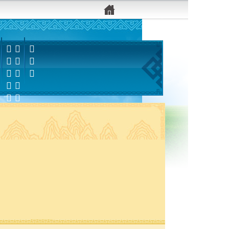


